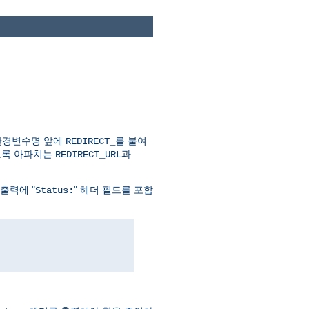
 환경변수명 앞에
를 붙여
REDIRECT_
알도록 아파치는
과
REDIRECT_URL
출력에 "
" 헤더 필드를 포함
Status: