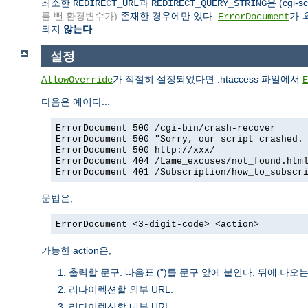
최소한
과
은 (cgi
REDIRECT_URL
REDIRECT_QUERY_STRING
를 뺀 환경변수가)
존재한 경우에만 있다.
가
ErrorDocument
되지
않는다
.
설정
가 적절히 설정되었다면 .htaccess 파일에서
AllowOverride
E
다음은 예이다...
ErrorDocument 500 /cgi-bin/crash-recover
ErrorDocument 500 "Sorry, our script crashed.
ErrorDocument 500 http://xxx/
ErrorDocument 404 /Lame_excuses/not_found.htm
ErrorDocument 401 /Subscription/how_to_subscr
문법은,
ErrorDocument <3-digit-code> <action>
가능한 action은,
출력할 문구. 따옴표 (")를 문구 앞에 붙인다. 뒤에 나
리다이렉션할 외부 URL.
리다이렉션할 내부 URL.