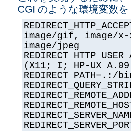
CGI のような環境変数を
REDIRECT_HTTP_ACCEP
image/gif, image/x-
image/jpeg
REDIRECT_HTTP_USER_
(X11; I; HP-UX A.09
REDIRECT_PATH=.:/bi
REDIRECT_QUERY_STRI
REDIRECT_REMOTE_ADD
REDIRECT_REMOTE_HOS
REDIRECT_SERVER_NAM
REDIRECT_SERVER_POR