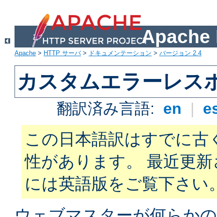
Apach
Apache
>
HTTP サーバ
>
ドキュメンテーション
>
バージョン 2.4
カスタムエラーレス
翻訳済み言語:
en
|
e
この日本語訳はすでに古
性があります。 最近更
には英語版をご覧下さい
ウェブマスターが何らかの