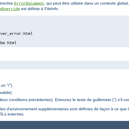
irective
, qui peut être utilisée dans un contexte global
ErrorDocument
est définie à FileInfo.
wOverride
rver_error
.
ibe
.
html
un "/").
valide).
deux conditions précédentes). Entourez le texte de guillemets (") s'il co
bles d'environnement supplémentaires sont définies de façon à ce que 
URLs externes.