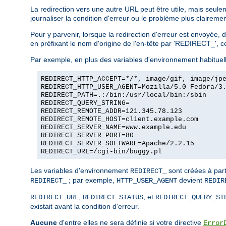
La redirection vers une autre URL peut être utile, mais seulem
journaliser la condition d'erreur ou le problème plus clairemen
Pour y parvenir, lorsque la redirection d'erreur est envoyée, 
en préfixant le nom d'origine de l'en-tête par 'REDIRECT_', c
Par exemple, en plus des variables d'environnement habituelle
REDIRECT_HTTP_ACCEPT=*/*, image/gif, image/jp
REDIRECT_HTTP_USER_AGENT=Mozilla/5.0 Fedora/3
REDIRECT_PATH=.:/bin:/usr/local/bin:/sbin
REDIRECT_QUERY_STRING=
REDIRECT_REMOTE_ADDR=121.345.78.123
REDIRECT_REMOTE_HOST=client.example.com
REDIRECT_SERVER_NAME=www.example.edu
REDIRECT_SERVER_PORT=80
REDIRECT_SERVER_SOFTWARE=Apache/2.2.15
REDIRECT_URL=/cgi-bin/buggy.pl
Les variables d'environnement
sont créées à part
REDIRECT_
; par exemple,
devient
REDIRECT_
HTTP_USER_AGENT
REDIR
,
, et
REDIRECT_URL
REDIRECT_STATUS
REDIRECT_QUERY_ST
existait avant la condition d'erreur.
Aucune
d'entre elles ne sera définie si votre directive
Error