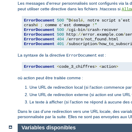
Les messages d'erreur personnalisés sont configurés via la d
peut utiliser cette directive dans les fichiers .htaccess si
Allo
ErrorDocument
500
"
D
é
sol
é,
 notre script s
'
est

crash
é
;
 comme c
'
est dommage 
!
"
ErrorDocument
500
/
cgi-bin
/
ErrorDocument
500
 http
://
error
.
example
.
com
/
se
ErrorDocument
404
/
errors
/
not_found
.
ErrorDocument
401
/
subscription
/
how_to_subscr
La syntaxe de la directive
est :
ErrorDocument
ErrorDocument
<
code_3_chiffres
>
<
action
>
où action peut être traitée comme :
Une URL de redirection local (si l'action commence par 
Une URL de redirection externe (si action est une URL 
Le texte à afficher (si l'action ne répond à aucune des 
Dans le cas d'une redirection vers une URL locale, des varia
personnalisée par la suite. Elles ne sont pas envoyées aux 
Variables disponibles