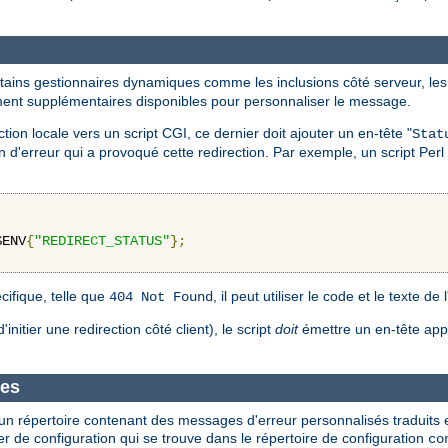
tains gestionnaires dynamiques comme les inclusions côté serveur, les 
ement supplémentaires disponibles pour personnaliser le message.
on locale vers un script CGI, ce dernier doit ajouter un en-tête "
Stat
d'erreur qui a provoqué cette redirection. Par exemple, un script Perl 
$ENV
{
"REDIRECT_STATUS"
};
cifique, telle que
, il peut utiliser le code et le texte de
404 Not Found
d'initier une redirection côté client), le script
doit
émettre un en-tête ap
ues
un répertoire contenant des messages d'erreur personnalisés traduits 
ier de configuration qui se trouve dans le répertoire de configuration
co