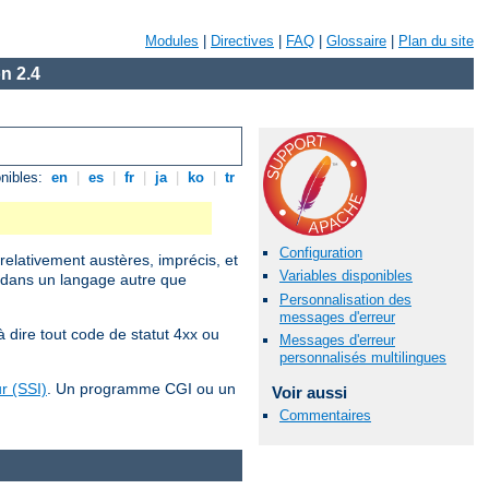
Modules
|
Directives
|
FAQ
|
Glossaire
|
Plan du site
n 2.4
nibles:
en
|
es
|
fr
|
ja
|
ko
|
tr
Configuration
elativement austères, imprécis, et
Variables disponibles
x, dans un langage autre que
Personnalisation des
messages d'erreur
 dire tout code de statut 4xx ou
Messages d'erreur
personnalisés multilingues
r (SSI)
. Un programme CGI ou un
Voir aussi
Commentaires