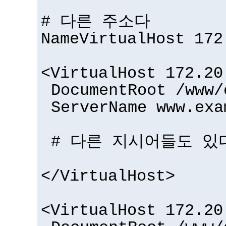
# 다른 주소다
NameVirtualHost 172
<VirtualHost 172.20
DocumentRoot /www/
ServerName www.exa
# 다른 지시어들도 있다
</VirtualHost>
<VirtualHost 172.20