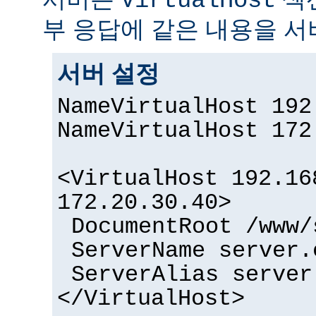
VirtualHost
부 응답에 같은 내용을 서
서버 설정
NameVirtualHost 192
NameVirtualHost 172
<VirtualHost 192.16
172.20.30.40>
DocumentRoot /www/
ServerName server.
ServerAlias server
</VirtualHost>