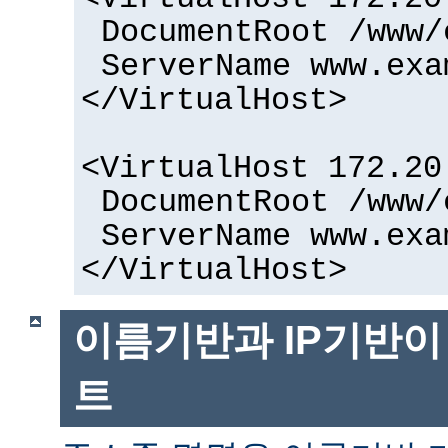
DocumentRoot /www/
ServerName www.exa
</VirtualHost>
<VirtualHost 172.20
DocumentRoot /www/
ServerName www.exa
</VirtualHost>
이름기반과 IP기반이
트