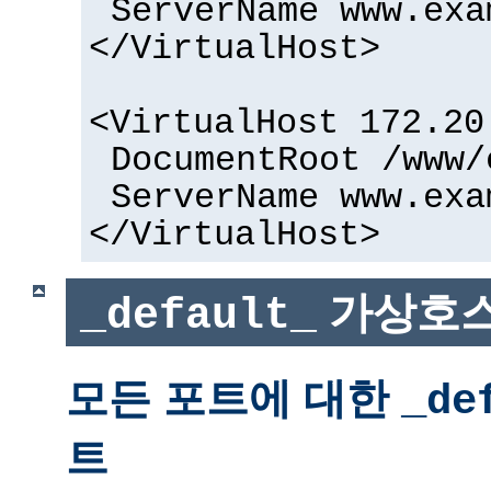
ServerName www.exa
</VirtualHost>
<VirtualHost 172.20
DocumentRoot /www/
ServerName www.exa
</VirtualHost>
가상호스
_default_
모든 포트에 대한
_de
트