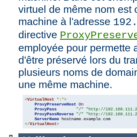
virtuel de même nom est 
machine à l'adresse
192
directive
ProxyPreserv
employée pour permette
d'être préservé lors du tra
plusieurs noms de domain
une même machine.
<
VirtualHost
*:*>
ProxyPreserveHost
On
ProxyPass
"/"
"http://192.168.111.
ProxyPassReverse
"/"
"http://192.168.111.
ServerName
 hostname
.
example
.
</
VirtualHost
>