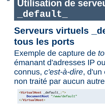
Utilisation de serve
_default_
Serveurs virtuels
_d
tous les ports
Exemple de capture de
t
émanant d'adresses IP ou
connus,
c'est-à-dire
, d'un
non traité par aucun autre
<
VirtualHost
 _default_
:*>
DocumentRoot
"/www/default"
</
VirtualHost
>