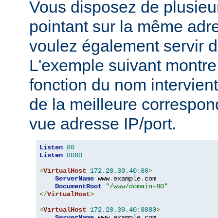
Vous disposez de plusie
pointant sur la même adre
voulez également servir d
L'exemple suivant montre 
fonction du nom intervient
de la meilleure correspo
vue adresse IP/port.
Listen
80
Listen
8080
<
VirtualHost
172.20
.
30.40
:
80
>
ServerName
 www
.
example
.
com

DocumentRoot
"/www/domain-80"
</
VirtualHost
>
<
VirtualHost
172.20
.
30.40
:
8080
>
ServerName
 www
.
example
.
com
