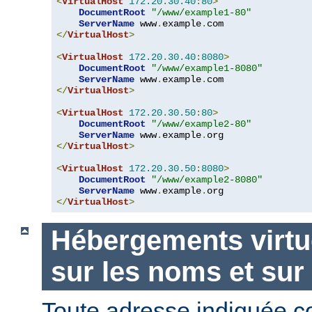
<
VirtualHost
172.20
.
30.40
:
80
>
DocumentRoot
"/www/example1-80"
ServerName
 www
.
example
.
</
VirtualHost
>
<
VirtualHost
172.20
.
30.40
:
8080
>
DocumentRoot
"/www/example1-8080"
ServerName
 www
.
example
.
</
VirtualHost
>
<
VirtualHost
172.20
.
30.50
:
80
>
DocumentRoot
"/www/example2-80"
ServerName
 www
.
example
.
</
VirtualHost
>
<
VirtualHost
172.20
.
30.50
:
8080
>
DocumentRoot
"/www/example2-8080"
ServerName
 www
.
example
.
</
VirtualHost
>
Hébergements virtu
sur les noms et sur
Toute adresse indiquée 