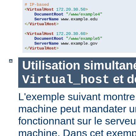
# IP-based
<
VirtualHost
172.20
.
30.50
>
DocumentRoot
"/www/example4"
ServerName
 www
.
example
.
</
VirtualHost
>
<
VirtualHost
172.20
.
30.60
>
DocumentRoot
"/www/example5"
ServerName
 www
.
example
.
</
VirtualHost
>
Utilisation simultan
et 
Virtual_host
L'exemple suivant montr
machine peut mandater un
fonctionnant sur le serveu
machine. Dans cet exempl