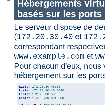
Hébergements virtu
basés sur les ports 
Le serveur dispose de de
(
et
172.20.30.40
172.
correspondant respectiv
et
www.example.com
ww
Pour chacun d'eux, nous 
hébergement sur les ports
Listen
172.20
.
30.40
:
80
Listen
172.20
.
30.40
:
8080
Listen
172.20
.
30.50
:
80
Listen
172.20
.
30.50
:
8080