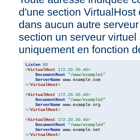
d'une section VirtualHost 
dans aucun autre serveur v
section un serveur virtuel
uniquement en fonction d
Listen
80
<
VirtualHost
172.20
.
30.40
>
DocumentRoot
"/www/example1"
ServerName
 www
.
example
.
</
VirtualHost
>
<
VirtualHost
172.20
.
30.40
>
DocumentRoot
"/www/example2"
ServerName
 www
.
example
.
</
VirtualHost
>
<
VirtualHost
172.20
.
30.40
>
DocumentRoot
"/www/example3"
ServerName
 www
.
example
.
</
VirtualHost
>