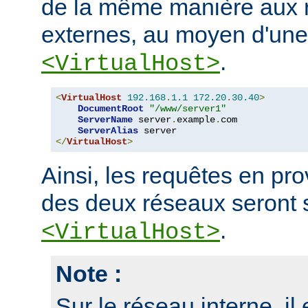
de la même manière aux r
externes, au moyen d'une
.
<VirtualHost>
<
VirtualHost
192.168
.
1.1
172.20
.
30.40
>
DocumentRoot
"/www/server1"
ServerName
 server
.
example
.
com

ServerAlias
</
VirtualHost
>
Ainsi, les requêtes en p
des deux réseaux seront 
.
<VirtualHost>
Note :
Sur le réseau interne, il