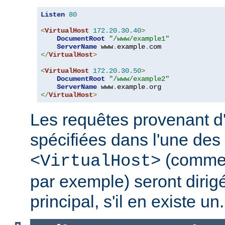
Listen
80
<
VirtualHost
172.20
.
30.40
>
DocumentRoot
"/www/example1"
ServerName
 www
.
example
.
</
VirtualHost
>
<
VirtualHost
172.20
.
30.50
>
DocumentRoot
"/www/example2"
ServerName
 www
.
example
.
</
VirtualHost
>
Les requêtes provenant d
spécifiées dans l'une des 
(comme
<VirtualHost>
par exemple) seront dirig
principal, s'il en existe un.