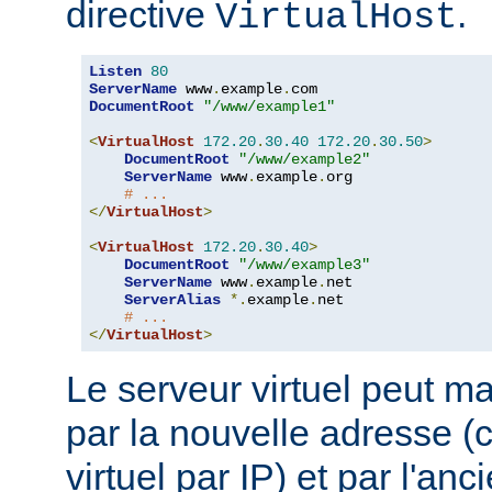
directive
.
VirtualHost
Listen
80
ServerName
 www
.
example
.
DocumentRoot
"/www/example1"
<
VirtualHost
172.20
.
30.40
172.20
.
30.50
>
DocumentRoot
"/www/example2"
ServerName
 www
.
example
.
org

# ...
</
VirtualHost
>
<
VirtualHost
172.20
.
30.40
>
DocumentRoot
"/www/example3"
ServerName
 www
.
example
.
net

ServerAlias
*.
example
.
net

# ...
</
VirtualHost
>
Le serveur virtuel peut ma
par la nouvelle adresse 
virtuel par IP) et par l'an