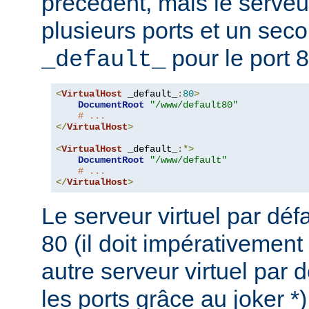
précédent, mais le serveu
plusieurs ports et un seco
pour le port 8
_default_
<
VirtualHost
 _default_
:
80
>
DocumentRoot
"/www/default80"
# ...
</
VirtualHost
>
<
VirtualHost
 _default_
:*>
DocumentRoot
"/www/default"
# ...
</
VirtualHost
>
Le serveur virtuel par défa
80 (il doit impérativement
autre serveur virtuel par d
les ports grâce au joker *)