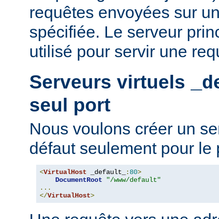
requêtes envoyées sur un
spécifiée. Le serveur prin
utilisé pour servir une req
Serveurs virtuels
_d
seul port
Nous voulons créer un ser
défaut seulement pour le 
<
VirtualHost
 _default_
:
80
>
DocumentRoot
"/www/default"
...
</
VirtualHost
>