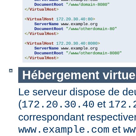
DocumentRoot
"/www/domain-8080"
</
VirtualHost
>
<
VirtualHost
172.20
.
30.40
:
80
>
ServerName
 www
.
example
.
org

DocumentRoot
"/www/otherdomain-80"
</
VirtualHost
>
<
VirtualHost
172.20
.
30.40
:
8080
>
ServerName
 www
.
example
.
org

DocumentRoot
"/www/otherdomain-8080"
</
VirtualHost
>
Hébergement virtuel
Le serveur dispose de de
(
et
172.20.30.40
172.
correspondant respectiv
et
www.example.com
ww