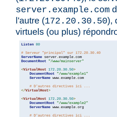
d
server.example.com
l'autre (
),
172.20.30.50
virtuels (ou plus) répondro
Listen
80
# Serveur "principal" sur 172.20.30.40
ServerName
 server
.
example
.
DocumentRoot
"/www/mainserver"
<
VirtualHost
172.20
.
30.50
>
DocumentRoot
"/www/example1"
ServerName
 www
.
example
.
com

# D'autres directives ici ...
</
VirtualHost
>
<
VirtualHost
172.20
.
30.50
>
DocumentRoot
"/www/example2"
ServerName
 www
.
example
.
org

# D'autres directives ici ...