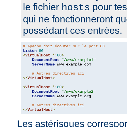
le fichier
pour tes
hosts
qui ne fonctionneront q
possédant ces entrées.
# Apache doit écouter sur le port 80
Listen
80
<
VirtualHost
*:
80
>
DocumentRoot
"/www/example1"
ServerName
 www
.
example
.
com

# Autres directives ici
</
VirtualHost
>
<
VirtualHost
*:
80
>
DocumentRoot
"/www/example2"
ServerName
 www
.
example
.
org

# Autres directives ici
</
VirtualHost
>
Les astérisques correspon