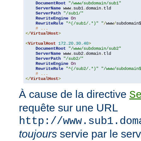
DocumentRoot
"/www/subdomain/sub1"
ServerName
 www
.
sub1
.
domain
.
tld

ServerPath
"/sub1/"
RewriteEngine
On
RewriteRule
"^(/sub1/.*)"
"
/
www
/
subdomain$
# ...
</
VirtualHost
>
<
VirtualHost
172.20
.
30.40
>
DocumentRoot
"/www/subdomain/sub2"
ServerName
 www
.
sub2
.
domain
.
tld

ServerPath
"/sub2/"
RewriteEngine
On
RewriteRule
"^(/sub2/.*)"
"/www/subdomain
# ...
</
VirtualHost
>
À cause de la directive
S
requête sur une URL
http://www.sub1.dom
toujours
servie par le ser