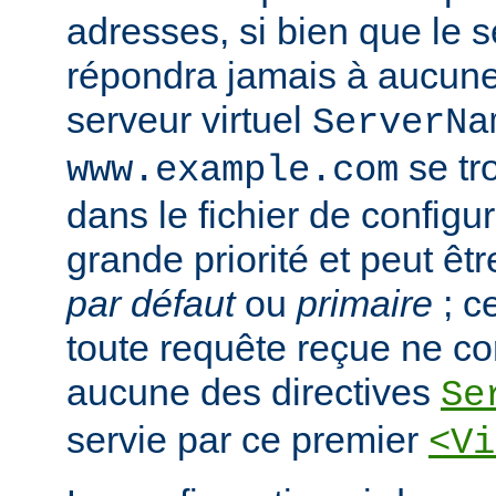
adresses, si bien que le s
répondra jamais à aucun
serveur virtuel
ServerNa
se tr
www.example.com
dans le fichier de configura
grande priorité et peut ê
par défaut
ou
primaire
; c
toute requête reçue ne c
aucune des directives
Se
servie par ce premier
<Vi