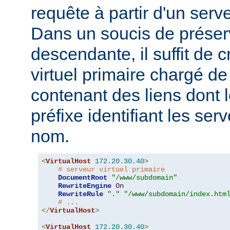
requête à partir d'un serve
Dans un soucis de préserv
descendante, il suffit de 
virtuel primaire chargé d
contenant des liens dont
préfixe identifiant les ser
nom.
<
VirtualHost
172.20
.
30.40
>
# serveur virtuel primaire
DocumentRoot
"/www/subdomain"
RewriteEngine
On
RewriteRule
"."
"/www/subdomain/index.htm
# ...
</
VirtualHost
>
<
VirtualHost
172.20
.
30.40
>