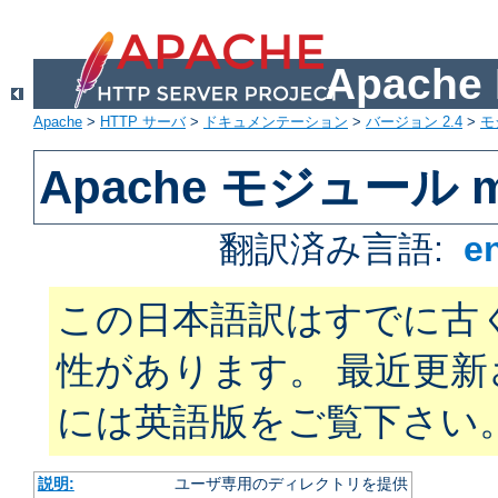
Apach
Apache
>
HTTP サーバ
>
ドキュメンテーション
>
バージョン 2.4
>
モ
Apache モジュール mo
翻訳済み言語:
e
この日本語訳はすでに古
性があります。 最近更
には英語版をご覧下さい
説明:
ユーザ専用のディレクトリを提供