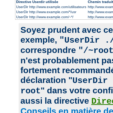
Directive Userdir utilisée
Chemin tradui
UserDir http://www.example.com/utilisateurs
http://www.exam
UserDir http://www.example.com/*/usr
http://www.exa
UserDir http://www.example.com/~*/
http://www.exa
Soyez prudent avec cett
exemple,
"UserDir .
correspondre
"/~roo
n'est probablement pas
fortement recommandé
déclaration "
UserDir 
" dans votre confi
root
aussi la directive
Dire
Conseils en matière de