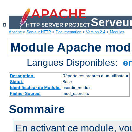
Serveu
Apache
>
Serveur HTTP
>
Documentation
>
Version 2.4
>
Modules
Module Apache mod
Langues Disponibles:
e
Description:
Répertoires propres à un utilisateur
Statut:
Base
Identificateur de Module:
userdir_module
Fichier Source:
mod_userdir.c
Sommaire
En activant ce module, vo