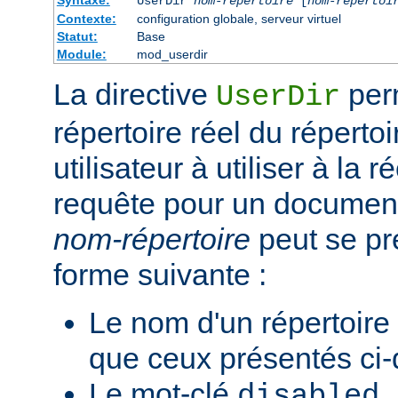
Syntaxe:
UserDir
nom-répertoire
[
nom-répertoi
Contexte:
configuration globale, serveur virtuel
Statut:
Base
Module:
mod_userdir
La directive
perm
UserDir
répertoire réel du réperto
utilisateur à utiliser à la 
requête pour un document 
nom-répertoire
peut se pr
forme suivante :
Le nom d'un répertoire
que ceux présentés ci
Le mot-clé
.
disabled