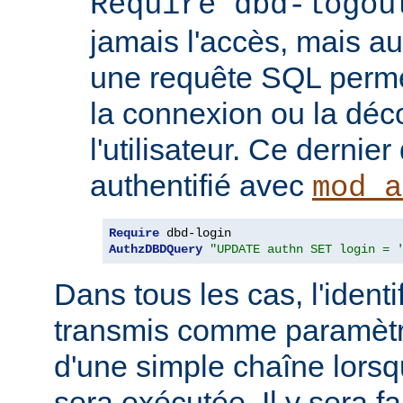
Require dbd-logou
jamais l'accès, mais au
une requête SQL permet
la connexion ou la dé
l'utilisateur. Ce dernier
authentifié avec
mod_a
Require
AuthzDBDQuery
"UPDATE authn SET login = 
Dans tous les cas, l'identif
transmis comme paramètr
d'une simple chaîne lors
sera exécutée. Il y sera fa