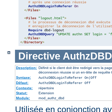
# après une connexion réussie
AuthzDBDLoginToReferer
On
</
Files
>
<
Files
"logout.html"
>
# le processus de déconnexion dbd exécute
# enregistrer la déconnexion de l'utilisa
Require
 dbd-logout

AuthzDBDQuery
"UPDATE authn SET login = '
</
Files
>
</
Directory
>
Directive
AuthzDBD
Description:
Définit si le client doit être redirigé vers la 
déconnexion réussie si un en-tête de requête
Syntaxe:
AuthzDBDLoginToReferer On|Off
Défaut:
AuthzDBDLoginToReferer Off
Contexte:
répertoire
Statut:
Extension
Module:
mod_authz_dbd
Utilisée en conjonction a