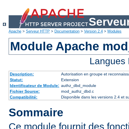
Serveu
Apache
>
Serveur HTTP
>
Documentation
>
Version 2.4
>
Modules
Module Apache mod
Langues 
Description:
Autorisation en groupe et reconnaiss
Statut:
Extension
Identificateur de Module:
authz_dbd_module
Fichier Source:
mod_authz_dbd.c
Compatibilité:
Disponible dans les versions 2.4 et 
Sommaire
Ce module fournit des fonct