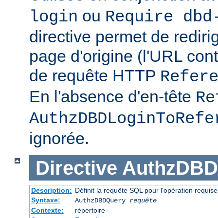
ou
login
Require dbd
directive permet de redirig
page d'origine (l'URL con
de requête HTTP
Refer
En l'absence d'en-tête
Re
AuthzDBDLoginToRefe
ignorée.
Directive
AuthzDBD
Description:
Définit la requête SQL pour l'opération requise
Syntaxe:
AuthzDBDQuery
requête
Contexte:
répertoire