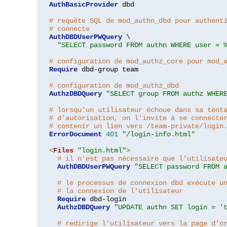
AuthBasicProvider
 dbd

# requête SQL de mod_authn_dbd pour authent
# connecte
AuthDBDUserPWQuery
 \

"SELECT password FROM authn WHERE user = 
# configuration de mod_authz_core pour mod_
Require
 dbd-group team

# configuration de mod_authz_dbd
AuthzDBDQuery
"SELECT group FROM authz WHER
# lorsqu'un utilisateur échoue dans sa tent
# d'autorisation, on l'invite à se connecte
# contenir un lien vers /team-private/login
ErrorDocument
401
"/login-info.html"
<
Files
"login.html"
>
# il n'est pas nécessaire que l'utilisate
AuthDBDUserPWQuery
"SELECT password FROM 
# le processus de connexion dbd exécute u
# la connexion de l'utilisateur
Require
 dbd-login

AuthzDBDQuery
"UPDATE authn SET login = '
# redirige l'utilisateur vers la page d'o