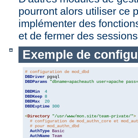
pourront alors utiliser c
implémenter des fonctions
et de fermer des sessions 
Exemple de configu
# configuration de mod_dbd
DBDriver
DBDParams
"dbname=apacheauth user=apache pass
DBDMin
4
DBDKeep
8
DBDMax
20
DBDExptime
300
<
Directory
"/usr/www/mon.site/team-private/"
>
# configuration de mod_authn_core et mod_au
# pour mod_authn_dbd
AuthType
Basic
AuthName
Team