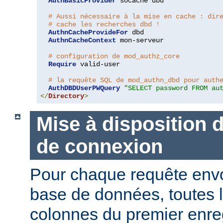
AuthBasicProvider
 socache dbd

# Aussi nécessaire à la mise en cache : dir
# cache les recherches dbd !
AuthnCacheProvideFor
 dbd

AuthnCacheContext
 mon-serveur

# configuration de mod_authz_core
Require
 valid-user

# la requête SQL de mod_authn_dbd pour auth
AuthDBDUserPWQuery
"SELECT password FROM au
</
Directory
>
Mise à disposition 
de connexion
Pour chaque requête env
base de données, toutes 
colonnes du premier enre