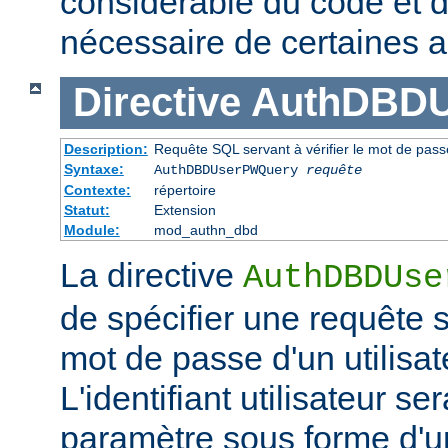
considérable du code et d
nécessaire de certaines a
Directive
AuthDBD
Description:
Requête SQL servant à vérifier le mot de passe
Syntaxe:
AuthDBDUserPWQuery
requête
Contexte:
répertoire
Statut:
Extension
Module:
mod_authn_dbd
La directive
AuthDBDUse
de spécifier une requête se
mot de passe d'un utilisa
L'identifiant utilisateur 
paramètre sous forme d'u