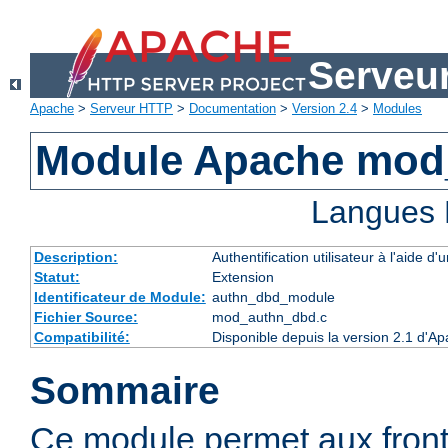
Serveu
Apache
>
Serveur HTTP
>
Documentation
>
Version 2.4
>
Modules
Module Apache mod
Langues 
Description:
Authentification utilisateur à l'aide
Statut:
Extension
Identificateur de Module:
authn_dbd_module
Fichier Source:
mod_authn_dbd.c
Compatibilité:
Disponible depuis la version 2.1 d'A
Sommaire
Ce module permet aux fron