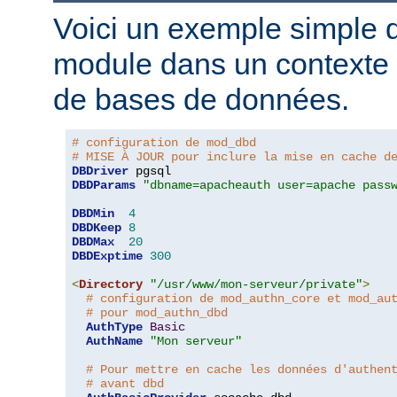
Voici un exemple simple d'
module dans un contexte d
de bases de données.
# configuration de mod_dbd
# MISE À JOUR pour inclure la mise en cache d
DBDriver
DBDParams
"dbname=apacheauth user=apache pass
DBDMin
4
DBDKeep
8
DBDMax
20
DBDExptime
300
<
Directory
"/usr/www/mon-serveur/private"
>
# configuration de mod_authn_core et mod_au
# pour mod_authn_dbd
AuthType
Basic
AuthName
"Mon serveur"
# Pour mettre en cache les données d'authen
# avant dbd