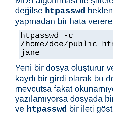
MD5 algoritması ile şifre
değilse
beklene
htpasswd
yapmadan bir hata vererek
htpasswd -c
/home/doe/public_ht
jane
Yeni bir dosya oluşturur v
kaydı bir girdi olarak bu
mevcutsa fakat okunamıy
yazılamıyorsa dosyada bir
ve
bir ileti gö
htpasswd