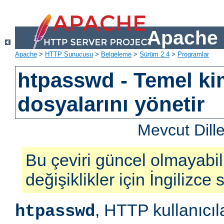
Apache 
Apache
>
HTTP Sunucusu
>
Belgeleme
>
Sürüm 2.4
>
Programlar
htpasswd - Temel ki
dosyalarını yönetir
Mevcut Dill
Bu çeviri güncel olmayabil
değişiklikler için İngilizce
, HTTP kullanıcıl
htpasswd