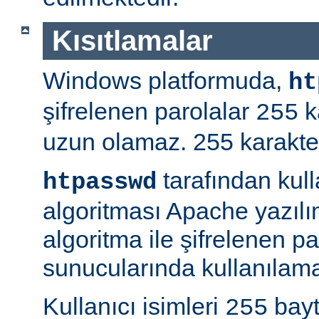
Kısıtlamalar
Windows platformuda,
ht
şifrelenen parolalar
k
255
uzun olamaz. 255 karakterd
tarafından kul
htpasswd
algoritması Apache yazılı
algoritma ile şifrelenen 
sunucularında kullanılama
Kullanıcı isimleri
bayt
255