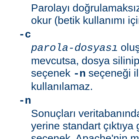
Parolayı doğrulamaksız
okur (betik kullanımı içi
-c
oluş
parola-dosyası
mevcutsa, dosya silinip
seçenek
seçeneği ile
-n
kullanılamaz.
-n
Sonuçları veritabanın
yerine standart çıktıya 
seçenek, Apache'nin me