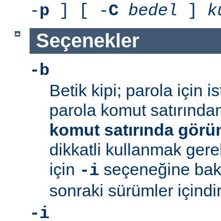
-
p
] [ -
C
bedel
]
k
Seçenekler
-b
Betik kipi; parola için 
parola komut satırından 
komut satırında görü
dikkatli kullanmak gerek
için
seçeneğine bakı
-i
sonraki sürümler içindir
-i