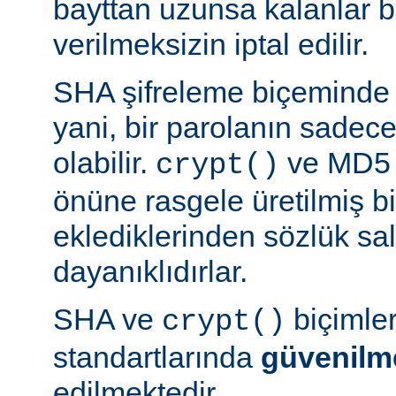
bayttan uzunsa kalanlar bi
verilmeksizin iptal edilir.
SHA şifreleme biçeminde 
yani, bir parolanın sadece 
olabilir.
ve MD5 b
crypt()
önüne rasgele üretilmiş bi
eklediklerinden sözlük sal
dayanıklıdırlar.
SHA ve
biçimle
crypt()
standartlarında
güvenilm
edilmektedir.