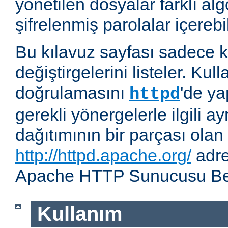
yönetilen dosyalar farklı alg
şifrelenmiş parolalar içerebil
Bu kılavuz sayfası sadece k
değiştirgelerini listeler. Kull
doğrulamasını
'de ya
httpd
gerekli yönergelerle ilgili ay
dağıtımının bir parçası olan
http://httpd.apache.org/
adre
Apache HTTP Sunucusu Belg
Kullanım