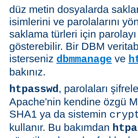
düz metin dosyalarda saklan
isimlerini ve parolalarını yön
saklama türleri için parolayı 
gösterebilir. Bir DBM verit
isterseniz
ve
dbmmanage
h
bakınız.
, parolaları şifre
htpasswd
Apache'nin kendine özgü M
SHA1 ya da sistemin
cryp
kullanır. Bu bakımdan
htpa