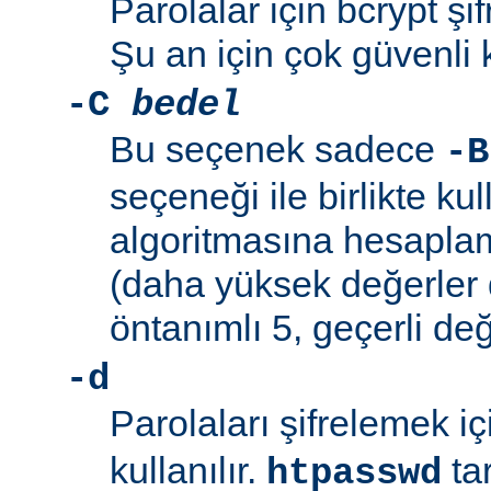
Parolalar için bcrypt şif
Şu an için çok güvenli 
-C
bedel
Bu seçenek sadece
-B
seçeneği ile birlikte kul
algoritmasına hesaplama
(daha yüksek değerler 
öntanımlı 5, geçerli değ
-d
Parolaları şifrelemek i
kullanılır.
ta
htpasswd