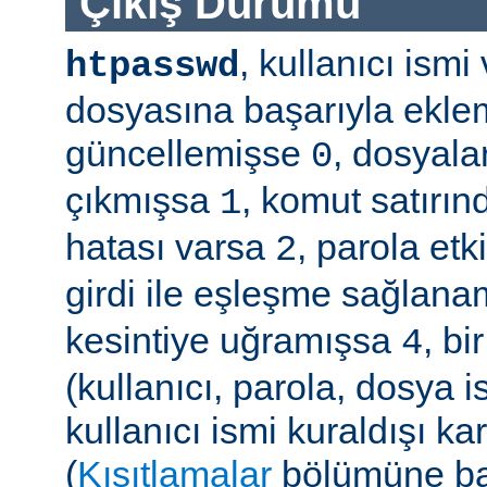
Çıkış Durumu
, kullanıcı ism
htpasswd
dosyasına başarıyla ekle
güncellemişse
, dosyala
0
çıkmışsa
, komut satırın
1
hatası varsa
, parola etk
2
girdi ile eşleşme sağla
kesintiye uğramışsa
, b
4
(kullanıcı, parola, dosya 
kullanıcı ismi kuraldışı ka
(
Kısıtlamalar
bölümüne ba