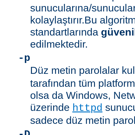
sunucularına/sunucula
kolaylaştırır.Bu algor
standartlarında
güveni
edilmektedir.
-p
Düz metin parolalar kull
tarafından tüm platform
olsa da Windows, Net
üzerinde
sunucu
httpd
sadece düz metin parola
-D