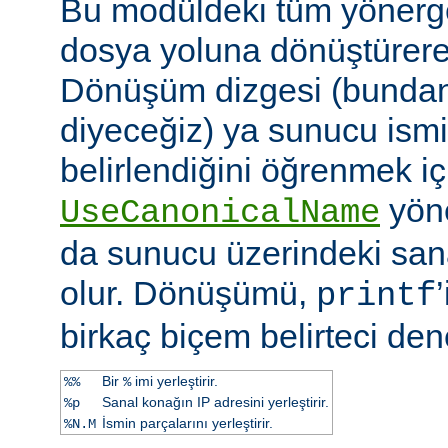
Bu modüldeki tüm yönergel
dosya yoluna dönüştürerek 
Dönüşüm dizgesi (bundan 
diyeceğiz) ya sunucu ismi
belirlendiğini öğrenmek iç
yöne
UseCanonicalName
da sunucu üzerindeki san
olur. Dönüşümü,
printf
birkaç biçem belirteci dene
Bir
imi yerleştirir.
%%
%
Sanal konağın IP adresini yerleştirir.
%p
İsmin parçalarını yerleştirir.
%N.M