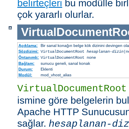
belirteçleri
bu modülle birl
çok yararlı olurlar.
VirtualDocumentRo
Açıklama:
Bir sanal konağın belge kök dizinini devingen ola
Sözdizimi:
VirtualDocumentRoot
hesaplanan-dizin
|n
Öntanımlı:
VirtualDocumentRoot none
Bağlam:
sunucu geneli, sanal konak
Durum:
Eklenti
Modül:
mod_vhost_alias
VirtualDocumentRoot
ismine göre belgelerin bu
Apache HTTP Sunucusun
sağlar.
hesaplanan-di