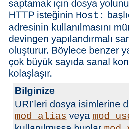
saptamak için dosya yolunu
HTTP isteğinin
başlı
Host:
adresinin kullanılmasını m
devingen yapılandırmalı sa
oluşturur. Böylece benzer 
çok büyük sayıda sanal kon
kolaşlaşır.
Bilginize
URI’leri dosya isimlerine 
veya
mod_alias
mod_us
kullanılmışsa bunlar
mod_