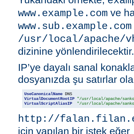
exam
ve ha
www.example.com
www.sub.example.com
/usr/local/apache/v
dizinine yönlendirilecektir.
IP’ye dayalı sanal konakla
dosyanızda şu satırlar olab
UseCanonicalName
VirtualDocumentRootIP
"/usr/local/apache/sank
VirtualScriptAliasIP
"/usr/local/apache/sank
http://falan.filan.
için yapılan bir istek eğer