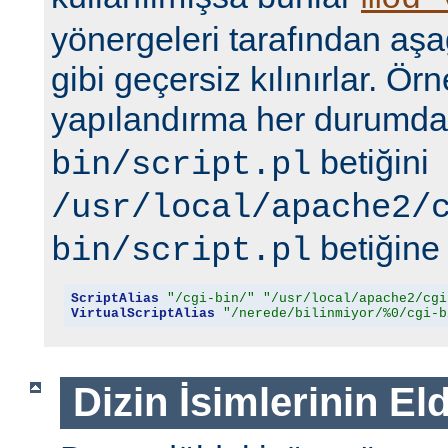
yönergeleri tarafından aşa
gibi geçersiz kılınırlar. Ör
yapılandırma her durumd
betiğini
bin/script.pl
/usr/local/apache2/
betiğine 
bin/script.pl
ScriptAlias
"/cgi-bin/"
"/usr/local/apache2/cgi
VirtualScriptAlias
"/nerede/bilinmiyor/%0/cgi-b
Dizin İsimlerinin El