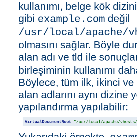
kullanımı, belge kök dizi
gibi
değil
example.com
/usr/local/apache/v
olmasını sağlar. Böyle d
alan adı ve tld ile sonuç
birleşiminin kullanımı daha 
Böylece, tüm ilk, ikinci v
alan adlarını aynı dizine 
yapılandırma yapılabilir:
VirtualDocumentRoot
"/usr/local/apache/vhosts
Yukarıdaki örnekte,