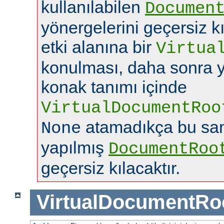
kullanılabilen
Documen
yönergelerini geçersiz k
etki alanına bir
Virtua
konulması, daha sonra y
konak tanımı içinde
VirtualDocumentRoo
atamadıkça bu san
None
yapılmış
DocumentRoo
geçersiz kılacaktır.
VirtualDocumentRo