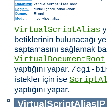
Öntanımlı:
VirtualScriptAlias none
Bağlam:
sunucu geneli, sanal konak
Durum:
Eklenti
Modül:
mod_vhost_alias
y
VirtualScriptAlias
betiklerinin bulunacağı ye
saptamasını sağlamak b
VirtualDocumentRoot
yaptığını yapar.
/cgi-bi
istekler için ise
ScriptA
yaptığını yapar.
VirtualScriptAliasIP