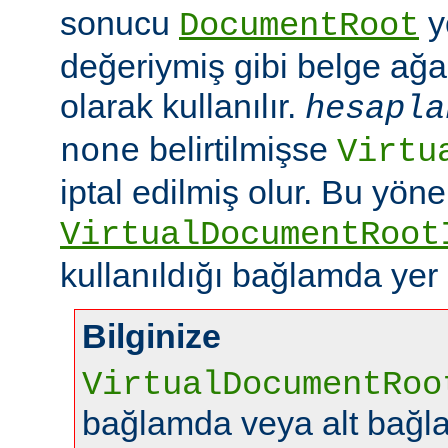
sonucu
y
DocumentRoot
değeriymiş gibi belge ağac
olarak kullanılır.
hesapla
belirtilmişse
none
Virtu
iptal edilmiş olur. Bu yön
VirtualDocumentRoot
kullanıldığı bağlamda yer
Bilginize
VirtualDocumentRoo
bağlamda veya alt bağl