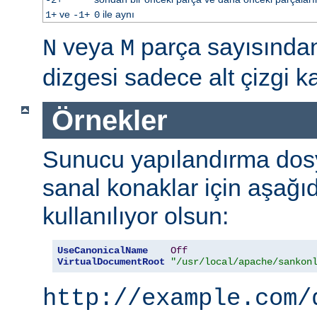
ve
ile aynı
1+
-1+
0
veya
parça sayısınd
N
M
dizgesi sadece alt çizgi kar
Örnekler
Sunucu yapılandırma dos
sanal konaklar için aşağı
kullanılıyor olsun:
UseCanonicalName
Off
VirtualDocumentRoot
"/usr/local/apache/sankon
http://example.com/