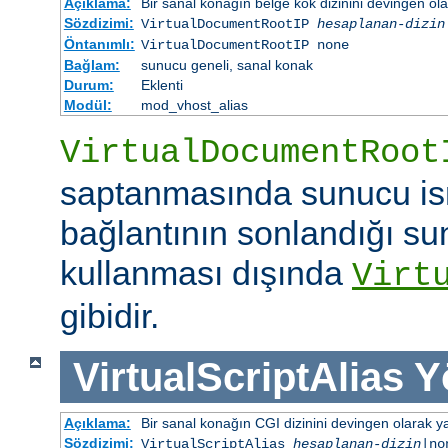
Açıklama:
Bir sanal konağın belge kök dizinini devingen ola
Sözdizimi:
VirtualDocumentRootIP
hesaplanan-dizin
Öntanımlı:
VirtualDocumentRootIP none
Bağlam:
sunucu geneli, sanal konak
Durum:
Eklenti
Modül:
mod_vhost_alias
VirtualDocumentRoot
saptanmasında sunucu is
bağlantının sonlandığı su
kullanması dışında
Virt
gibidir.
VirtualScriptAlias
Y
Açıklama:
Bir sanal konağın CGI dizinini devingen olarak ya
Sözdizimi:
VirtualScriptAlias
hesaplanan-dizin
|no