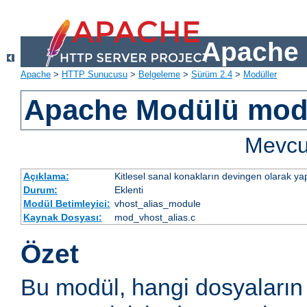
Apache 
Apache
>
HTTP Sunucusu
>
Belgeleme
>
Sürüm 2.4
>
Modüller
Apache Modülü mod
Mevcut
Açıklama:
Kitlesel sanal konakların devingen olarak yap
Durum:
Eklenti
Modül Betimleyici:
vhost_alias_module
Kaynak Dosyası:
mod_vhost_alias.c
Özet
Bu modül, hangi dosyaların