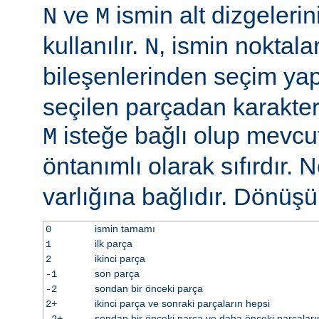
ve
ismin alt dizgelerin
N
M
kullanılır.
, ismin noktala
N
bileşenlerinden seçim y
seçilen parçadan karakter 
isteğe bağlı olup mevcu
M
öntanımlı olarak sıfırdır. 
varlığına bağlıdır. Dönüş
ismin tamamı
0
ilk parça
1
ikinci parça
2
son parça
-1
sondan bir önceki parça
-2
ikinci parça ve sonraki parçaların hepsi
2+
sondan bir önceki parça ve daha önceki parçaları
-2+