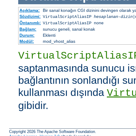
Açıklama:
Bir sanal konağın CGI dizinini devingen olarak ya
Sözdizimi:
VirtualScriptAliasIP
hesaplanan-dizin
|
Öntanımlı:
VirtualScriptAliasIP none
Bağlam:
sunucu geneli, sanal konak
Durum:
Eklenti
Modül:
mod_vhost_alias
VirtualScriptAliasI
saptanmasında sunucu is
bağlantının sonlandığı su
kullanması dışında
Virt
gibidir.
Copyright 2026 The Apache Software Foundation.