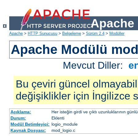
Apache 
Apache
>
HTTP Sunucusu
>
Belgeleme
>
Sürüm 2.4
>
Modüller
Apache Modülü mod
Mevcut Diller:
e
Bu çeviri güncel olmayabil
değişiklikler için İngilizce
Açıklama:
Her isteğin girdi ve çıktı uzunluklarının günl
Durum:
Eklenti
Modül Betimleyici:
logio_module
Kaynak Dosyası:
mod_logio.c