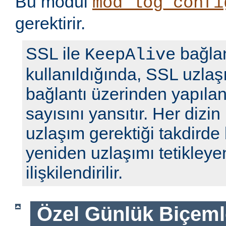
Bu modül
mod_log_confi
gerektirir.
SSL ile
bağlan
KeepAlive
kullanıldığında, SSL uzlaş
bağlantı üzerinden yapılan 
sayısını yansıtır. Her dizin
uzlaşım gerektiği takdirde 
yeniden uzlaşımı tetikleyen
ilişkilendirilir.
Özel Günlük Biçeml