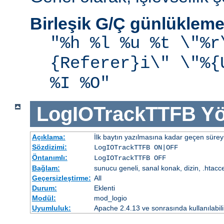
Birleşik G/Ç günlükleme
"%h %l %u %t \"%r
{Referer}i\" \"%{
%I %O"
LogIOTrackTTFB
Yö
Açıklama:
İlk baytın yazılmasına kadar geçen süreyi
Sözdizimi:
LogIOTrackTTFB ON|OFF
Öntanımlı:
LogIOTrackTTFB OFF
Bağlam:
sunucu geneli, sanal konak, dizin, .htacc
Geçersizleştirme:
All
Durum:
Eklenti
Modül:
mod_logio
Uyumluluk:
Apache 2.4.13 ve sonrasında kullanılabili