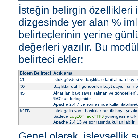
İsteğin belirgin özellikleri
dizgesinde yer alan % iml
belirteçlerinin yerine gü
değerleri yazılır. Bu modü
belirteci ekler:
Biçem Belirteci
Açıklama
İstek gövdesi ve başlıklar dahil alınan bayt s
%I
Başlıklar dahil gönderilen bayt sayısı; sıfır 
%O
Aktarılan bayt sayısı (alınan ve gönderilen), 
%S
%O'nun birleşimidir.
Apache 2.4.7 ve sonrasında kullanılabilmekt
İstek gelip yanıt başlıklarının ilk baytı ya
%^FB
Sadece
yönergesine ON at
LogIOTrackTTFB
Apache 2.4.13 ve sonrasında kullanılabilir.
Genel olarak, işlevsellik şö