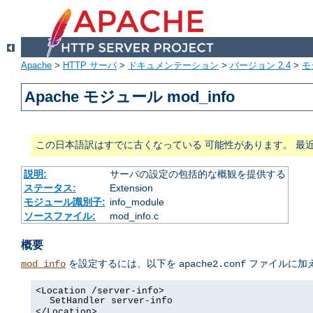
Apache
>
HTTP サーバ
>
ドキュメンテーション
>
バージョン 2.4
>
モ
Apache モジュール mod_info
この日本語訳はすでに古くなっている 可能性があります。 最
説明:
サーバの設定の包括的な概観を提供する
ステータス:
Extension
モジュール識別子:
info_module
ソースファイル:
mod_info.c
概要
を設定するには、以下を
ファイルに加
mod_info
apache2.conf
<Location /server-info>
SetHandler server-info
</Location>