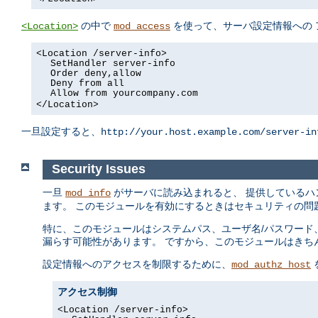
の中で
を使って、サーバ設定情報への 
<Location>
mod_access
<Location /server-info>
SetHandler server-info
Order deny,allow
Deny from all
Allow from yourcompany.com
</Location>
一旦設定すると、
http://your.host.example.com/server-in
Security Issues
一旦
がサーバに読み込まれると、 提供しているハ
mod_info
ます。 このモジュールを有効にするときはセキュリティの問
特に、このモジュールはシステムパス、ユーザ名/パスワード、
漏らす可能性があります。 ですから、このモジュールはきち
設定情報へのアクセスを制限するために、
mod_authz_host
アクセス制御
<Location /server-info>