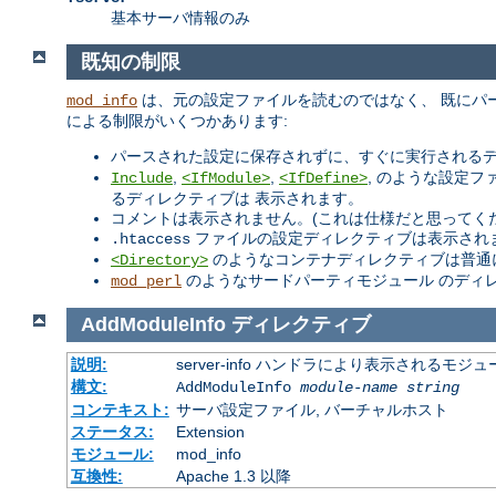
基本サーバ情報のみ
既知の制限
は、元の設定ファイルを読むのではなく、 既にパ
mod_info
による制限がいくつかあります:
パースされた設定に保存されずに、すぐに実行されるデ
,
,
, のような設定
Include
<IfModule>
<IfDefine>
るディレクティブは 表示されます。
コメントは表示されません。(これは仕様だと思ってく
ファイルの設定ディレクティブは表示されま
.htaccess
のようなコンテナディレクティブは普通
<Directory>
のようなサードパーティモジュール のディ
mod_perl
AddModuleInfo
ディレクティブ
説明:
server-info ハンドラにより表示される
構文:
AddModuleInfo
module-name
string
コンテキスト:
サーバ設定ファイル, バーチャルホスト
ステータス:
Extension
モジュール:
mod_info
互換性:
Apache 1.3 以降