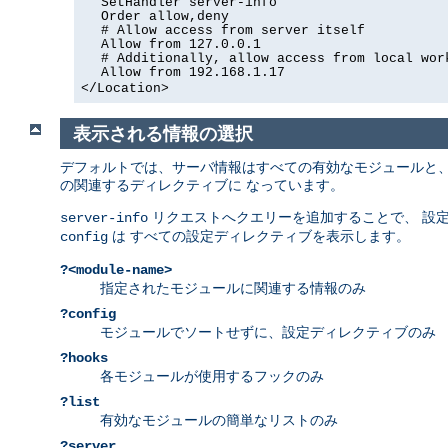
SetHandler server-info
Order allow,deny
# Allow access from server itself
Allow from 127.0.0.1
# Additionally, allow access from local wor
Allow from 192.168.1.17
</Location>
表示される情報の選択
デフォルトでは、サーバ情報はすべての有効なモジュールと、
の関連するディレクティブに なっています。
リクエストへクエリーを追加することで、 設
server-info
は すべての設定ディレクティブを表示します。
config
?<module-name>
指定されたモジュールに関連する情報のみ
?config
モジュールでソートせずに、設定ディレクティブのみ
?hooks
各モジュールが使用するフックのみ
?list
有効なモジュールの簡単なリストのみ
?server