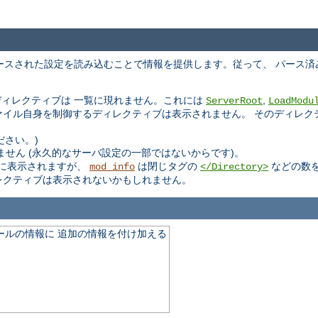
ースされた設定を読み込むことで情報を提供します。従って、 パース済
ィレクティブは 一覧に現れません。これには
,
ServerRoot
LoadModu
ファイル自身を制御するディレクティブは表示されません。 そのディレ
ださい。)
せん (永久的なサーバ設定の一部ではないからです)。
に表示されますが、
は閉じタグの
などの数
mod_info
</Directory>
レクティブは表示されないかもしれません。
モジュールの情報に 追加の情報を付け加える