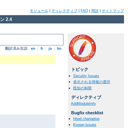
モジュール
|
ディレクティブ
|
FAQ
|
用語
|
サイトマップ
 2.4
翻訳済み言語:
en
|
fr
|
ja
|
ko
トピック
Security Issues
表示される情報の選択
既知の制限
ディレクティブ
AddModuleInfo
Bugfix checklist
httpd changelog
Known issues