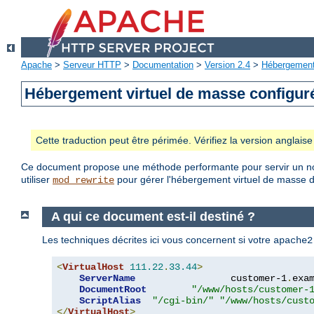
Apache
>
Serveur HTTP
>
Documentation
>
Version 2.4
>
Hébergement 
Hébergement virtuel de masse configu
Cette traduction peut être périmée. Vérifiez la version anglai
Ce document propose une méthode performante pour servir un no
utiliser
pour gérer l'hébergement virtuel de masse 
mod_rewrite
A qui ce document est-il destiné ?
Les techniques décrites ici vous concernent si votre
apache2
<
VirtualHost
111.22
.
33.44
>
ServerName
                 customer-1
.
exa
DocumentRoot
"/www/hosts/customer-
ScriptAlias
"/cgi-bin/"
"/www/hosts/cust
</
VirtualHost
>