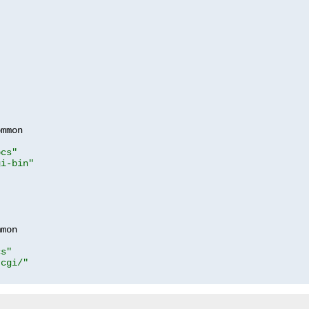
mmon

ocs"
gi-bin"
mon

cs"
-cgi/"