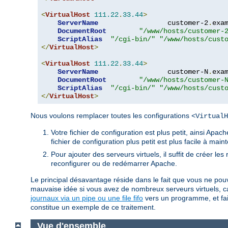
<
VirtualHost
111.22
.
33.44
>
ServerName
                 customer-2
.
exa
DocumentRoot
"/www/hosts/customer-
ScriptAlias
"/cgi-bin/"
"/www/hosts/cust
</
VirtualHost
>
<
VirtualHost
111.22
.
33.44
>
ServerName
                 customer-N
.
exa
DocumentRoot
"/www/hosts/customer-
ScriptAlias
"/cgi-bin/"
"/www/hosts/cust
</
VirtualHost
>
Nous voulons remplacer toutes les configurations
<VirtualH
Votre fichier de configuration est plus petit, ainsi Ap
fichier de configuration plus petit est plus facile à main
Pour ajouter des serveurs virtuels, il suffit de créer le
reconfigurer ou de redémarrer Apache.
Le principal désavantage réside dans le fait que vous ne pouve
mauvaise idée si vous avez de nombreux serveurs virtuels, ca
journaux via un pipe ou une file fifo
vers un programme, et faire
constitue un exemple de ce traitement.
Vue d'ensemble