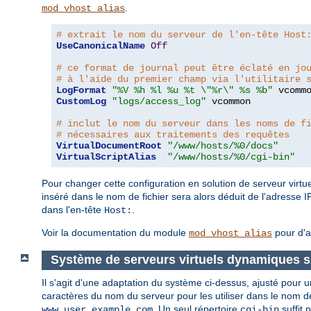
.
mod_vhost_alias
# extrait le nom du serveur de l'en-tête Host
UseCanonicalName
Off
# ce format de journal peut être éclaté en jo
# à l'aide du premier champ via l'utilitaire 
LogFormat
"%V %h %l %u %t \"%r\" %s %b"
CustomLog
"logs/access_log"
 vcommon

# inclut le nom du serveur dans les noms de f
# nécessaires aux traitements des requêtes
VirtualDocumentRoot
"/www/hosts/%0/docs"
VirtualScriptAlias
"/www/hosts/%0/cgi-bin"
Pour changer cette configuration en solution de serveur virtuel
inséré dans le nom de fichier sera alors déduit de l'adresse I
dans l'en-tête
.
Host:
Voir la documentation du module
pour d'a
mod_vhost_alias
Système de serveurs virtuels dynamiques si
Il s'agit d'une adaptation du système ci-dessus, ajusté pour
caractères du nom du serveur pour les utiliser dans le nom de
. Un seul répertoire
suffit 
www.user.example.com
cgi-bin