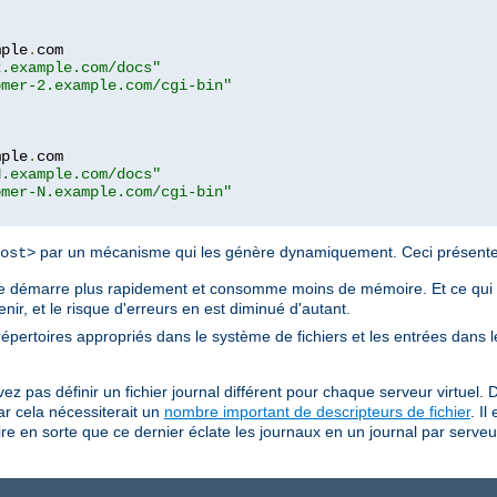
mple
.
com

2.example.com/docs"
omer-2.example.com/cgi-bin"
mple
.
com

N.example.com/docs"
omer-N.example.com/cgi-bin"
par un mécanisme qui les génère dynamiquement. Ceci présente 
ost>
ache démarre plus rapidement et consomme moins de mémoire. Et ce qui e
tenir, et le risque d'erreurs en est diminué d'autant.
s répertoires appropriés dans le système de fichiers et les entrées dans 
z pas définir un fichier journal différent pour chaque serveur virtuel. 
r cela nécessiterait un
nombre important de descripteurs de fichier
. Il
 en sorte que ce dernier éclate les journaux en un journal par serveur v