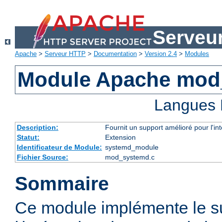
Serveu
Apache
>
Serveur HTTP
>
Documentation
>
Version 2.4
>
Modules
Module Apache mod
Langues 
Description:
Fournit un support amélioré pour l'in
Statut:
Extension
Identificateur de Module:
systemd_module
Fichier Source:
mod_systemd.c
Sommaire
Ce module implémente le s