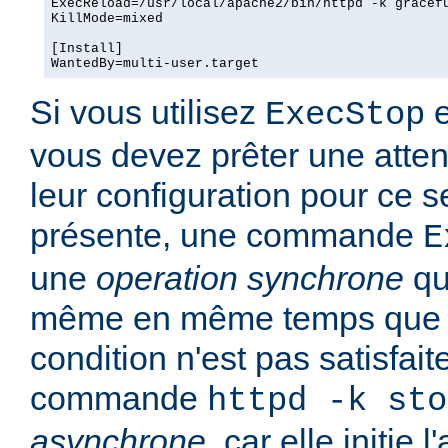
ExecReload=/usr/local/apache2/bin/httpd -k gracefu
KillMode=mixed

[Install]

WantedBy=multi-user.target
Si vous utilisez
e
ExecStop
vous devez prêter une attent
leur configuration pour ce se
présente, une commande
E
une
operation synchrone
qu
même en même temps que l
condition n'est pas satisfait
commande
httpd -k sto
asynchrone
, car elle initie 