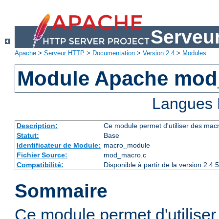
Serveu
Apache
>
Serveur HTTP
>
Documentation
>
Version 2.4
>
Modules
Module Apache mod
Langues 
Description:
Ce module permet d'utiliser des macr
Statut:
Base
Identificateur de Module:
macro_module
Fichier Source:
mod_macro.c
Compatibilité:
Disponible à partir de la version 2.
Sommaire
Ce module permet d'utilise