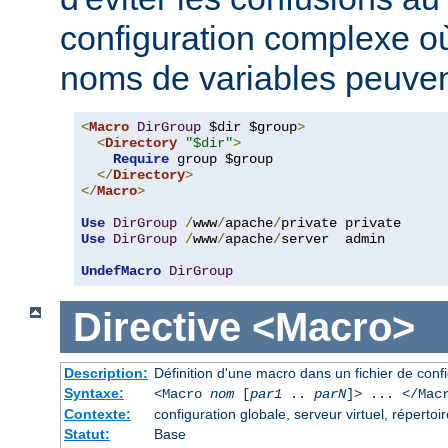
configuration complexe où
noms de variables peuvent
<
Macro
DirGroup
 $dir $group
>
<
Directory
"$dir"
>
Require
 group $group

</
Directory
>
</
Macro
>
Use
DirGroup
/
www
/
apache
/
Use
DirGroup
/
www
/
apache
/
server  admin

UndefMacro
DirGroup
Directive
<Macro>
Description:
Définition d'une macro dans un fichier de conf
Syntaxe:
<Macro
nom
[
par1
..
parN
]> ... </Mac
Contexte:
configuration globale, serveur virtuel, répertoir
Statut:
Base