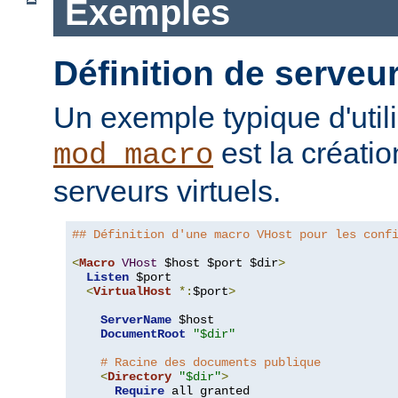
Exemples
Définition de serveur
Un exemple typique d'util
est la créati
mod_macro
serveurs virtuels.
## Définition d'une macro VHost pour les conf
<
Macro
VHost
 $host $port $dir
>
Listen
 $port

<
VirtualHost
*:
$port
>
ServerName
 $host

DocumentRoot
"$dir"
# Racine des documents publique
<
Directory
"$dir"
>
Require
 all granted
