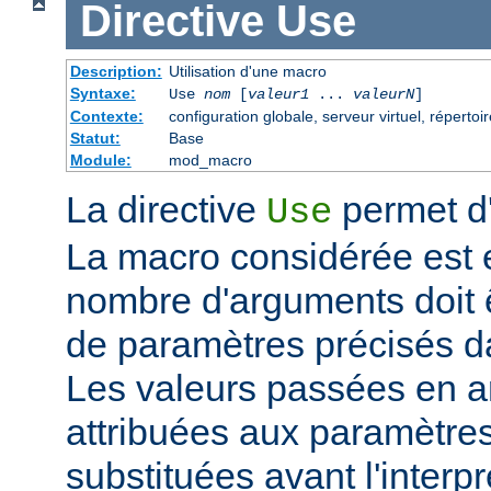
Directive
Use
Description:
Utilisation d'une macro
Syntaxe:
Use
nom
[
valeur1
...
valeurN
]
Contexte:
configuration globale, serveur virtuel, répertoir
Statut:
Base
Module:
mod_macro
La directive
permet d'
Use
La macro considérée est
nombre d'arguments doit 
de paramètres précisés da
Les valeurs passées en a
attribuées aux paramètre
substituées avant l'interpr