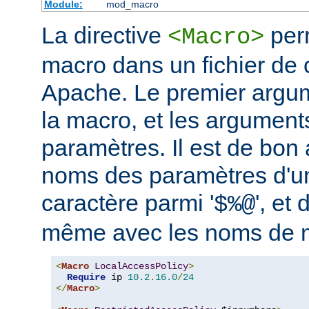
Module:
mod_macro
La directive
perm
<Macro>
macro dans un fichier de 
Apache. Le premier argum
la macro, et les argument
paramètres. Il est de bon a
noms des paramètres d'u
caractère parmi '
', et 
$%@
même avec les noms de 
<
Macro
LocalAccessPolicy
>
Require
 ip 
10.2
.
16.0
/
24
</
Macro
>