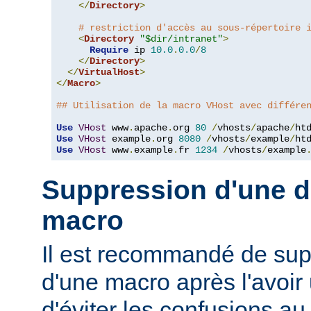
</
Directory
>
# restriction d'accès au sous-répertoire 
<
Directory
"$dir/intranet"
>
Require
 ip 
10.0
.
0.0
/
8
</
Directory
>
</
VirtualHost
>
</
Macro
>
## Utilisation de la macro VHost avec différe
Use
VHost
 www
.
apache
.
org 
80
/
vhosts
/
apache
/
Use
VHost
 example
.
org 
8080
/
vhosts
/
example
/
Use
VHost
 www
.
example
.
fr 
1234
/
vhosts
/
example
Suppression d'une dé
macro
Il est recommandé de supp
d'une macro après l'avoir 
d'éviter les confusions au 