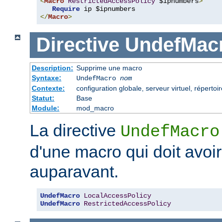
<
Macro
RestrictedAccessPolicy
 $ipnumbers
>
Require
</
Macro
>
Directive
UndefMac
Description:
Supprime une macro
Syntaxe:
UndefMacro
nom
Contexte:
configuration globale, serveur virtuel, répertoir
Statut:
Base
Module:
mod_macro
La directive
UndefMacro
d'une macro qui doit avoir
auparavant.
UndefMacro
LocalAccessPolicy
UndefMacro
RestrictedAccessPolicy