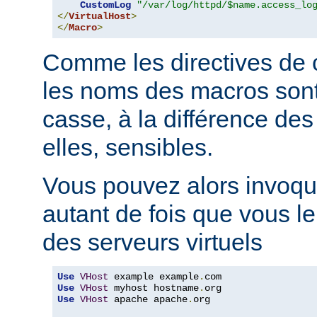
CustomLog
"/var/log/httpd/$name.access_lo
</
VirtualHost
>
</
Macro
>
Comme les directives de c
les noms des macros sont 
casse, à la différence des
elles, sensibles.
Vous pouvez alors invoqu
autant de fois que vous l
des serveurs virtuels
Use
VHost
 example example
.
Use
VHost
 myhost hostname
.
Use
VHost
 apache apache
.
org
