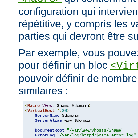
configuration qui intervie
répétitive, y compris les v
parties qui devront être s
Par exemple, vous pouvez
pour définir un bloc
<Vir
pouvoir définir de nombre
similaires :
<
Macro
VHost
 $name $domain
>
<
VirtualHost
*:
80
>
ServerName
 $domain

ServerAlias
 www
.
$domain

DocumentRoot
"/var/www/vhosts/$name"
ErrorLog
"/var/log/httpd/$name.error_log"