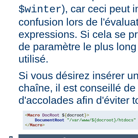
), car ceci peut 
$winter
confusion lors de l'évalua
expressions. Si cela se pr
de paramètre le plus long
utilisé.
Si vous désirez insérer u
chaîne, il est conseillé de
d'accolades afin d'éviter t
<
Macro
DocRoot
 $
{
docroot
}>
DocumentRoot
"/var/www/${docroot}/htdocs"
</
Macro
>