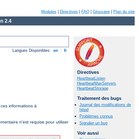
Modules
|
Directives
|
FAQ
|
Glossaire
|
Plan du site
n 2.4
Langues Disponibles:
en
|
fr
Directives
HeartbeatListen
HeartbeatMaxServers
HeartbeatStorage
Traitement des bugs
Journal des modifications de
t ces informations à
httpd
Problèmes connus
émentaire n'est requise pour utiliser
Signaler un bug
Voir aussi