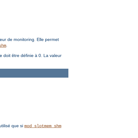
eur de monitoring. Elle permet
.
shm
e doit être définie à 0. La valeur
tilisé que si
mod_slotmem_shm