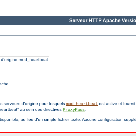
Serveur HTTP Apache Versio
s d'origine mod_heartbeat
pache
s serveurs d'origine pour lesquels
est activé et fourni
mod_heartbeat
eartbeat" au sein des directives
.
ProxyPass
t disponible, au lieu d'un simple fichier texte. Aucune configuration suppl