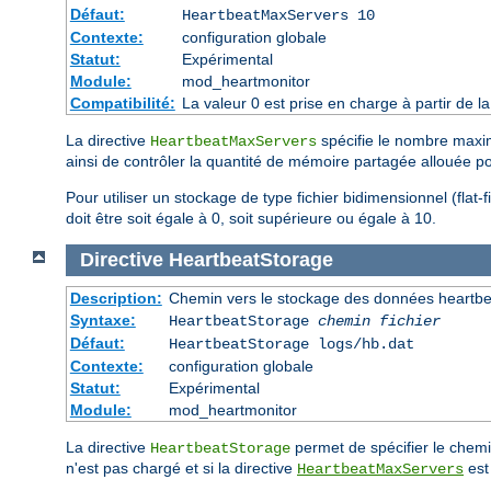
Défaut:
HeartbeatMaxServers 10
Contexte:
configuration globale
Statut:
Expérimental
Module:
mod_heartmonitor
Compatibilité:
La valeur 0 est prise en charge à partir de
La directive
spécifie le nombre maxim
HeartbeatMaxServers
ainsi de contrôler la quantité de mémoire partagée allouée p
Pour utiliser un stockage de type fichier bidimensionnel (flat-
doit être soit égale à 0, soit supérieure ou égale à 10.
Directive
HeartbeatStorage
Description:
Chemin vers le stockage des données heartbeat l
Syntaxe:
HeartbeatStorage
chemin fichier
Défaut:
HeartbeatStorage logs/hb.dat
Contexte:
configuration globale
Statut:
Expérimental
Module:
mod_heartmonitor
La directive
permet de spécifier le chemi
HeartbeatStorage
n'est pas chargé et si la directive
est 
HeartbeatMaxServers