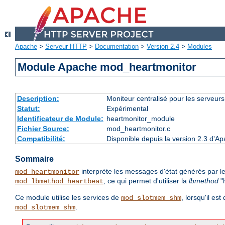
Apache
>
Serveur HTTP
>
Documentation
>
Version 2.4
>
Modules
Module Apache mod_heartmonitor
Description:
Moniteur centralisé pour les serveur
Statut:
Expérimental
Identificateur de Module:
heartmonitor_module
Fichier Source:
mod_heartmonitor.c
Compatibilité:
Disponible depuis la version 2.3 d'A
Sommaire
interprète les messages d'état générés par le
mod_heartmonitor
, ce qui permet d'utiliser la
lbmethod
"h
mod_lbmethod_heartbeat
Ce module utilise les services de
, lorsqu'il es
mod_slotmem_shm
.
mod_slotmem_shm