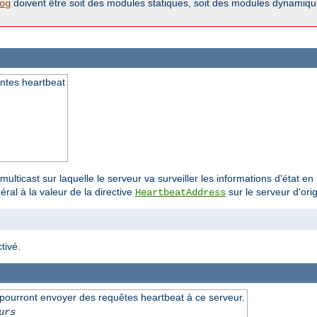
doivent être soit des modules statiques, soit des modules dynamiques
og
antes heartbeat
multicast sur laquelle le serveur va surveiller les informations d'état 
ral à la valeur de la directive
sur le serveur d'orig
HeartbeatAddress
tivé.
pourront envoyer des requêtes heartbeat à ce serveur.
urs