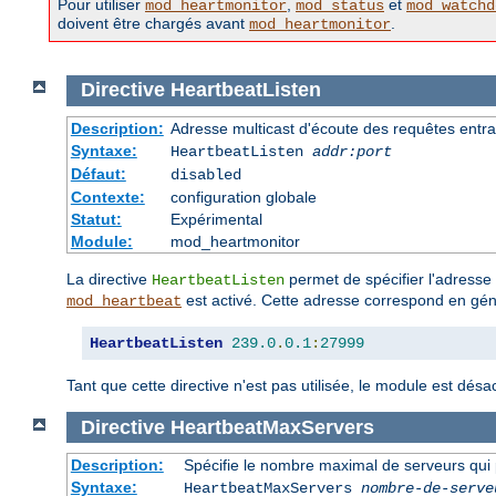
Pour utiliser
,
et
mod_heartmonitor
mod_status
mod_watchd
doivent être chargés avant
.
mod_heartmonitor
Directive
HeartbeatListen
Description:
Adresse multicast d'écoute des requêtes entr
Syntaxe:
HeartbeatListen
addr:port
Défaut:
disabled
Contexte:
configuration globale
Statut:
Expérimental
Module:
mod_heartmonitor
La directive
permet de spécifier l'adresse 
HeartbeatListen
est activé. Cette adresse correspond en géné
mod_heartbeat
HeartbeatListen
239.0
.
0.1
:
27999
Tant que cette directive n'est pas utilisée, le module est désac
Directive
HeartbeatMaxServers
Description:
Spécifie le nombre maximal de serveurs qui 
Syntaxe:
HeartbeatMaxServers
nombre-de-serve