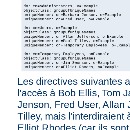
dn: cn=Administrators, o=Example

objectClass: groupOfUniqueNames

uniqueMember: cn=Barbara Jenson, o=Example

uniqueMember: cn=Fred User, o=Example

dn: cn=Users, o=Example

objectClass: groupOfUniqueNames

uniqueMember: cn=Allan Jefferson, o=Example

uniqueMember: cn=Paul Tilley, o=Example

uniqueMember: cn=Temporary Employees, o=Exampl
dn: cn=Temporary Employees, o=Example

objectClass: groupOfUniqueNames

uniqueMember: cn=Jim Swenson, o=Example

uniqueMember: cn=Elliot Rhodes, o=Example
Les directives suivantes a
l'accès à Bob Ellis, Tom 
Jenson, Fred User, Allan J
Tilley, mais l'interdiraie
Elliot Rhodes (car ils son