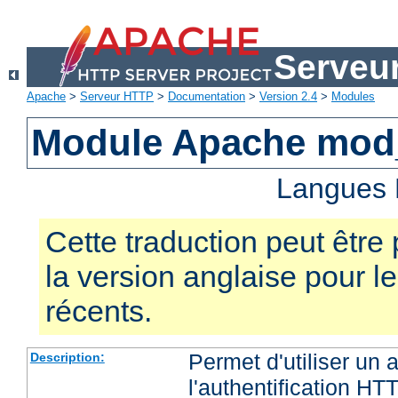
Serveu
Apache
>
Serveur HTTP
>
Documentation
>
Version 2.4
>
Modules
Module Apache mod
Langues 
Cette traduction peut être 
la version anglaise pour 
récents.
Permet d'utiliser un
Description:
l'authentification HT