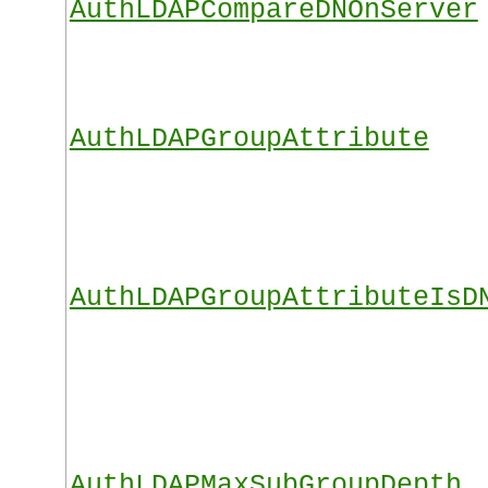
AuthLDAPCompareDNOnServer
AuthLDAPGroupAttribute
AuthLDAPGroupAttributeIsD
AuthLDAPMaxSubGroupDepth