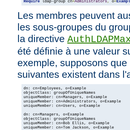
Require
 ldap-group cn
=
Administrators
,
 o
=
Examp
Les membres peuvent aus
les sous-groupes du grou
la directive
AuthLDAPMa
été définie à une valeur s
exemple, supposons que 
suivantes existent dans l
dn: cn=Employees, o=Example

objectClass: groupOfUniqueNames

uniqueMember: cn=Managers, o=Example

uniqueMember: cn=Administrators, o=Example

uniqueMember: cn=Users, o=Example

dn: cn=Managers, o=Example

objectClass: groupOfUniqueNames

uniqueMember: cn=Bob Ellis, o=Example

uniqueMember: cn=Tom Jackson, o=Example
