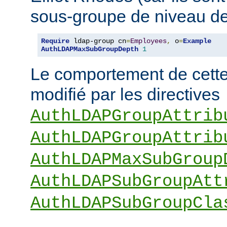
sous-groupe de niveau de
Require
 ldap-group cn
=
Employees
,
 o
=
Example
AuthLDAPMaxSubGroupDepth
1
Le comportement de cette 
modifié par les directives
AuthLDAPGroupAttrib
AuthLDAPGroupAttrib
AuthLDAPMaxSubGroup
AuthLDAPSubGroupAtt
AuthLDAPSubGroupCla