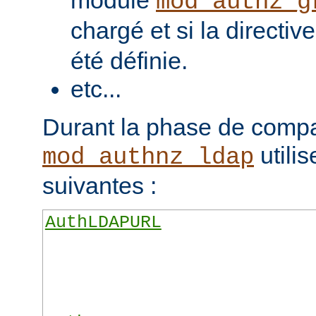
module
mod_authz_g
chargé et si la directiv
été définie.
etc...
Durant la phase de compa
utilis
mod_authnz_ldap
suivantes :
AuthLDAPURL